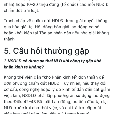
nhân) hoặc 10–20 triệu đồng (tổ chức) cho mỗi NLĐ bị
chấm dứt trái luật.
Tranh chấp về chấm dứt HĐLĐ được giải quyết thông
qua hòa giải tại Hội đồng hòa giải lao động cơ sở,
hoặc khởi kiện tại Tòa án nhân dân nếu hòa giải không
thành.
5. Câu hỏi thường gặp
1. NSDLĐ có được sa thải NLĐ khi công ty gặp khó
khăn kinh tế không?
Không thể viện dẫn “khó khăn kinh tế” đơn thuần để
đơn phương chấm dứt HĐLĐ. Tuy nhiên, nếu thay đổi
cơ cấu, công nghệ hoặc lý do kinh tế dẫn đến cắt giảm
việc làm, NSDLĐ phải lập phương án sử dụng lao động
theo Điều 42–43 Bộ luật Lao động, ưu tiên đào tạo lại
NLĐ trước khi cho thôi việc, và chi trả trợ cấp mất
việc làm (mỗi năm làm việc = 1 tháng lương).