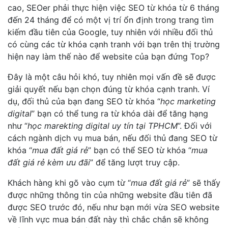
cao, SEOer phải thực hiện việc SEO từ khóa từ 6 tháng
đến 24 tháng để có một vị trí ổn định trong trang tìm
kiếm đầu tiên của Google, tuy nhiên với nhiều đối thủ
có cùng các từ khóa cạnh tranh với bạn trên thị trường
hiện nay làm thế nào để website của bạn đứng Top?
Đây là một câu hỏi khó, tuy nhiên mọi vấn đề sẽ được
giải quyết nếu bạn chọn đúng từ khóa cạnh tranh. Ví
dụ, đối thủ của bạn đang SEO từ khóa “
học marketing
digital
” bạn có thể tung ra từ khóa dài để tăng hạng
như “
học marekting digital uy tín tại TPHCM
”. Đối với
cách ngành dịch vụ mua bán, nếu đối thủ đang SEO từ
khóa “
mua đất giá rẻ
” bạn có thể SEO từ khóa “
mua
đất giá rẻ kèm ưu đãi
” để tăng lượt truy cập.
Khách hàng khi gõ vào cụm từ “
mua đất giá rẻ
” sẽ thấy
được những thông tin của những website đầu tiên đã
được SEO trước đó, nếu như bạn mới vừa SEO website
về lĩnh vực mua bán đất này thì chắc chắn sẽ không