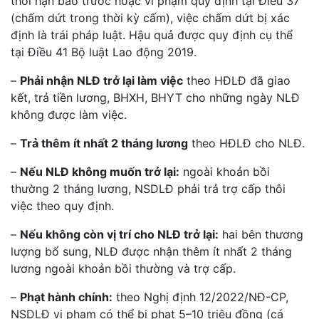
thời hạn báo trước hoặc vi phạm quy định tại Điều 37
(chấm dứt trong thời kỳ cấm), việc chấm dứt bị xác
định là trái pháp luật. Hậu quả được quy định cụ thể
tại Điều 41 Bộ luật Lao động 2019.
–
Phải nhận NLĐ trở lại làm việc
theo HĐLĐ đã giao
kết, trả tiền lương, BHXH, BHYT cho những ngày NLĐ
không được làm việc.
–
Trả thêm ít nhất 2 tháng lương
theo HĐLĐ cho NLĐ.
–
Nếu NLĐ không muốn trở lại:
ngoài khoản bồi
thường 2 tháng lương, NSDLĐ phải trả trợ cấp thôi
việc theo quy định.
–
Nếu không còn vị trí cho NLĐ trở lại:
hai bên thương
lượng bổ sung, NLĐ được nhận thêm ít nhất 2 tháng
lương ngoài khoản bồi thường và trợ cấp.
–
Phạt hành chính:
theo Nghị định 12/2022/NĐ-CP,
NSDLĐ vi phạm có thể bị phạt 5–10 triệu đồng (cá