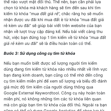
thể nào vượt mặt đối thủ. Thế nên, bạn cần phải lựa
chọn từ khóa mà khách hàng sẽ tìm đến sau khi tìm
kiếm từ khóa “
mua đất giá rẻ
”, chắc rằng họ sẽ muốn
nhận được ưu đãi khi mua đất è từ khóa “mua đất giá
rẻ kèm ưu đãi” sẽ giúp bài viết trên website của bạn
nhận về lượt truy cập đáng kể. Nếu bài viết càng thu
hút, việc bạn đứng top 1 tìm kiếm về từ khóa “
mua đất
giá rẻ kèm ưu đãi
” sẽ là điều hoàn toàn có thể.
Bước 3: Sử dụng công cụ tìm từ khóa
Nếu bạn muốn biết được số lượng người tìm kiếm
dùng đang tìm kiếm từ khóa nào nhiều nhất về lĩnh vực
bạn đang kinh doanh, bạn cũng có thể nhờ đến công
cụ tìm kiếm miễn phí để xem số lượng và biểu đồ đánh
giá mức độ tìm kiếm của người dùng thông qua
Google External Keywordtool. Công cụ này hoàn toàn
miễn phí, nó không những tìm các từ khóa liên quan
mà còn giúp bạn tìm từ khóa của đối thủ. Ngoài ra bạn
cũng có thể sử dụng Google Analytics để chọn lựa từ