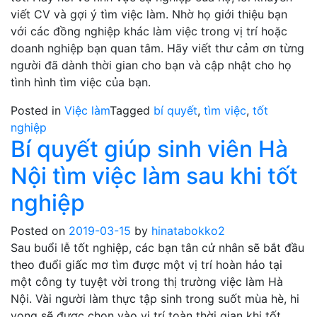
viết CV và gợi ý tìm việc làm. Nhờ họ giới thiệu bạn
với các đồng nghiệp khác làm việc trong vị trí hoặc
doanh nghiệp bạn quan tâm. Hãy viết thư cảm ơn từng
người đã dành thời gian cho bạn và cập nhật cho họ
tình hình tìm việc của bạn.
Posted in
Việc làm
Tagged
bí quyết
,
tìm việc
,
tốt
nghiệp
Bí quyết giúp sinh viên Hà
Nội tìm việc làm sau khi tốt
nghiệp
Posted on
2019-03-15
by
hinatabokko2
Sau buổi lễ tốt nghiệp, các bạn tân cử nhân sẽ bắt đầu
theo đuổi giấc mơ tìm được một vị trí hoàn hảo tại
một công ty tuyệt vời trong thị trường việc làm Hà
Nội. Vài người làm thực tập sinh trong suốt mùa hè, hi
vọng sẽ được chọn vào vị trí toàn thời gian khi tốt