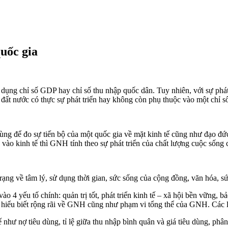
uốc gia
 dụng chỉ số GDP hay chỉ số thu nhập quốc dân. Tuy nhiên, với sự phát
t đất nước có thực sự phát triển hay không còn phụ thuộc vào một chỉ
 dùng để đo sự tiến bộ của một quốc gia về mặt kinh tế cũng như đạo 
g vào kinh tế thì GNH tính theo sự phát triển của chất lượng cuộc sống
ạng về tâm lý, sử dụng thời gian, sức sống của cộng đồng, văn hóa, sứ
o 4 yếu tố chính: quản trị tốt, phát triển kinh tế – xã hội bền vững, 
sự hiểu biết rộng rãi về GNH cũng như phạm vi tổng thể của GNH. Các 
ế như nợ tiêu dùng, tỉ lệ giữa thu nhập bình quân và giá tiêu dùng, ph