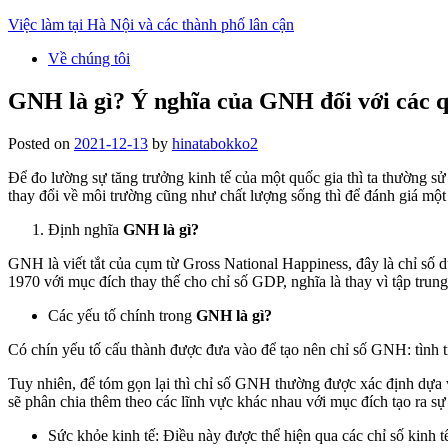
Skip
Việc làm tại Hà Nội và các thành phố lân cận
to
Về chúng tôi
content
GNH là gì? Ý nghĩa của GNH đối với các q
Posted on
2021-12-13
by
hinatabokko2
Để đo lường sự tăng trưởng kinh tế của một quốc gia thì ta thường sử
thay đổi về môi trường cũng như chất lượng sống thì để đánh giá mộ
Định nghĩa
GNH là gì?
GNH là viết tắt của cụm từ Gross National Happiness, đây là chỉ số
1970 với mục đích thay thế cho chỉ số GDP, nghĩa là thay vì tập trun
Các yếu tố chính trong
GNH là gì?
Có chín yếu tố cấu thành được đưa vào để tạo nên chỉ số GNH: tình tr
Tuy nhiên, để tóm gọn lại thì chỉ số GNH thường được xác định dựa và
sẽ phân chia thêm theo các lĩnh vực khác nhau với mục đích tạo ra 
Sức khỏe kinh tế: Điều này được thể hiện qua các chỉ số kinh t