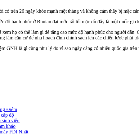
 có trên 26 ngày khỏe mạnh một tháng và không cảm thấy bị mặc cảm 
 hạnh phúc ở Bhutan đạt mức rất tốt mặc dù đây là một quốc gia ké
á xem họ có thể làm gì để tăng cao mức độ hạnh phúc cho người dân.
 làm căn cứ để nhà hoạch định chính sách lên các chiến lược phát triể
ệm GNH là gì cũng như lý do vì sao ngày càng có nhiều quốc gia trên t
ọng Điểm
 cấp độ
 sinh viên
ham khảo
e máy FDI Nhật