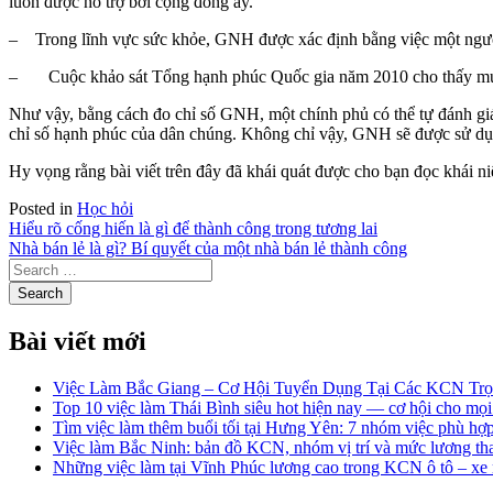
luôn được hỗ trợ bởi cộng đồng ấy.
– Trong lĩnh vực sức khỏe, GNH được xác định bằng việc một người
– Cuộc khảo sát Tổng hạnh phúc Quốc gia năm 2010 cho thấy mức độ
Như vậy, bằng cách đo chỉ số GNH, một chính phủ có thể tự đánh gi
chỉ số hạnh phúc của dân chúng. Không chỉ vậy, GNH sẽ được sử dụng
Hy vọng rằng bài viết trên đây đã khái quát được cho bạn đọc khái ni
Posted in
Học hỏi
Điều
Hiểu rõ cống hiến là gì để thành công trong tương lai
Nhà bán lẻ là gì? Bí quyết của một nhà bán lẻ thành công
hướng
bài
viết
Bài viết mới
Việc Làm Bắc Giang – Cơ Hội Tuyển Dụng Tại Các KCN Tr
Top 10 việc làm Thái Bình siêu hot hiện nay — cơ hội cho mọi
Tìm việc làm thêm buổi tối tại Hưng Yên: 7 nhóm việc phù hợp
Việc làm Bắc Ninh: bản đồ KCN, nhóm vị trí và mức lương t
Những việc làm tại Vĩnh Phúc lương cao trong KCN ô tô – x