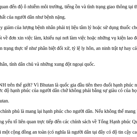
uan đến độ ô nhiễm môi trường, tiếng ồn và tình trạng giao thông tại t
chất của người dân như bệnh nặng.
y giảm của lượng bệnh nhân phải trị liệu tâm lý hoặc sử dụng thuốc c
 về đơn xin việc làm, khiếu nại nơi làm việc hoặc những vụ kiện lao 
rạng thực tế như phân biệt đối xử, tỷ lệ ly hôn, an ninh trật tự hay các
nhân, tính dân chủ và những xung đột ngoại quốc.
GNH trên thế giới? Vì Bhutan là quốc gia đầu tiên theo đuổi hạnh phúc
mức độ hạnh phúc của người dân chứ không phải bằng sự giàu có của h
utan.
nh phủ là mang lại hạnh phúc cho người dân. Nếu không thể mang lại 
 yếu tố liên quan trực tiếp đến các chính sách về Tổng Hạnh phúc Qu
 cộng đồng an toàn (có nghĩa là người dân tại đây có độ tin cậy cao