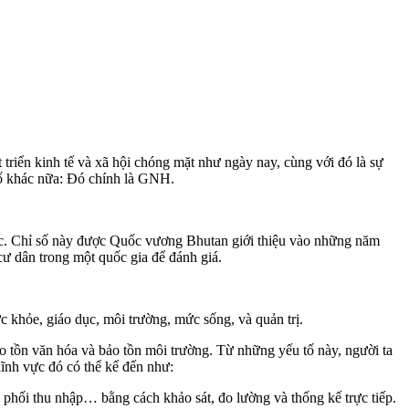
 triển kinh tế và xã hội chóng mặt như ngày nay, cùng với đó là sự
 số khác nữa: Đó chính là GNH.
đức. Chỉ số này được Quốc vương Bhutan giới thiệu vào những năm
 cư dân trong một quốc gia để đánh giá.
c khỏe, giáo dục, môi trường, mức sống, và quản trị.
bảo tồn văn hóa và bảo tồn môi trường. Từ những yếu tố này, người ta
lĩnh vực đó có thể kể đến như:
ân phối thu nhập… bằng cách khảo sát, đo lường và thống kế trực tiếp.