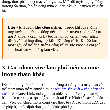
dựng, thực phẩm, dệt may và logistics. Mức độ tuyển dụng ở đây
thường ổn định, ít biến động mùa vụ hơn các khu chuyên về điện
tử.
Lưu ý khi chọn khu công nghiệp:
Trước khi quyết định
ứng tuyển, người lao động nên kiểm tra tuyến xe đưa đón từ
nơi ở, khoảng cách tới ký túc xá nội bộ, ca làm việc (ngày/
đêm) và loại hợp đồng dự kiến. Khoảng cách 15 – 20 km
mỗi ngày có thể ảnh hưởng đáng kể tới sức khỏe và chi phí
sinh hoạt sau vài tháng làm việc.
3. Các nhóm việc làm phổ biến và mức
lương tham khảo
Để hình dung rõ hơn nhu cầu thị trường ở mảng nhà máy, bạn có
thể tham khảo thêm chuyên mục
việc làm sản xuất – vận hành sản
xuất
trên CareerLink, nơi cập nhật nhiều vị trí từ công nhân vận
hành đến trưởng ca, quản lý sản xuất tại Bắc Ninh và các tỉnh lân
cận. Việc đối chiếu mô tả công việc thực tế với các nhóm dưới đây
sẽ giúp bạn xác định đúng phân khúc phù hợp.