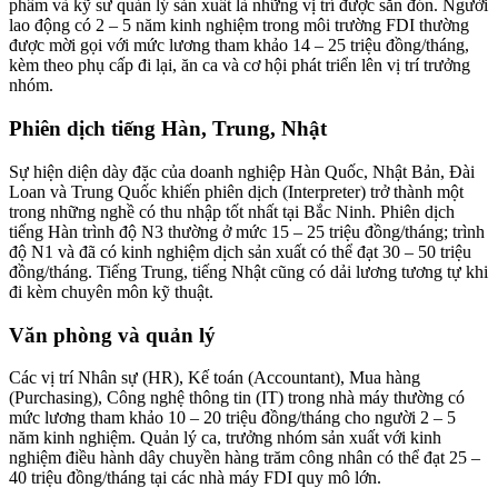
phẩm và kỹ sư quản lý sản xuất là những vị trí được săn đón. Người
lao động có 2 – 5 năm kinh nghiệm trong môi trường FDI thường
được mời gọi với mức lương tham khảo 14 – 25 triệu đồng/tháng,
kèm theo phụ cấp đi lại, ăn ca và cơ hội phát triển lên vị trí trưởng
nhóm.
Phiên dịch tiếng Hàn, Trung, Nhật
Sự hiện diện dày đặc của doanh nghiệp Hàn Quốc, Nhật Bản, Đài
Loan và Trung Quốc khiến phiên dịch (Interpreter) trở thành một
trong những nghề có thu nhập tốt nhất tại Bắc Ninh. Phiên dịch
tiếng Hàn trình độ N3 thường ở mức 15 – 25 triệu đồng/tháng; trình
độ N1 và đã có kinh nghiệm dịch sản xuất có thể đạt 30 – 50 triệu
đồng/tháng. Tiếng Trung, tiếng Nhật cũng có dải lương tương tự khi
đi kèm chuyên môn kỹ thuật.
Văn phòng và quản lý
Các vị trí Nhân sự (HR), Kế toán (Accountant), Mua hàng
(Purchasing), Công nghệ thông tin (IT) trong nhà máy thường có
mức lương tham khảo 10 – 20 triệu đồng/tháng cho người 2 – 5
năm kinh nghiệm. Quản lý ca, trưởng nhóm sản xuất với kinh
nghiệm điều hành dây chuyền hàng trăm công nhân có thể đạt 25 –
40 triệu đồng/tháng tại các nhà máy FDI quy mô lớn.