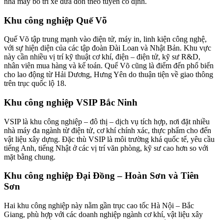
nhà máy bố trí xe đưa đón theo tuyến cố định.
Khu công nghiệp Quế Võ
Quế Võ tập trung mạnh vào điện tử, máy in, linh kiện công nghệ,
với sự hiện diện của các tập đoàn Đài Loan và Nhật Bản. Khu vực
này cần nhiều vị trí kỹ thuật cơ khí, điện – điện tử, kỹ sư R&D,
nhân viên mua hàng và kế toán. Quế Võ cũng là điểm đến phổ biến
cho lao động từ Hải Dương, Hưng Yên do thuận tiện về giao thông
trên trục quốc lộ 18.
Khu công nghiệp VSIP Bắc Ninh
VSIP là khu công nghiệp – đô thị – dịch vụ tích hợp, nơi đặt nhiều
nhà máy đa ngành từ điện tử, cơ khí chính xác, thực phẩm cho đến
vật liệu xây dựng. Đặc thù VSIP là môi trường khá quốc tế, yêu cầu
tiếng Anh, tiếng Nhật ở các vị trí văn phòng, kỹ sư cao hơn so với
mặt bằng chung.
Khu công nghiệp Đại Đồng – Hoàn Sơn và Tiên
Sơn
Hai khu công nghiệp này nằm gần trục cao tốc Hà Nội – Bắc
Giang, phù hợp với các doanh nghiệp ngành cơ khí, vật liệu xây