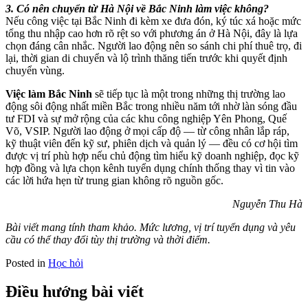
3. Có nên chuyển từ Hà Nội về Bắc Ninh làm việc không?
Nếu công việc tại Bắc Ninh đi kèm xe đưa đón, ký túc xá hoặc mức
tổng thu nhập cao hơn rõ rệt so với phương án ở Hà Nội, đây là lựa
chọn đáng cân nhắc. Người lao động nên so sánh chi phí thuê trọ, đi
lại, thời gian di chuyển và lộ trình thăng tiến trước khi quyết định
chuyển vùng.
Việc làm Bắc Ninh
sẽ tiếp tục là một trong những thị trường lao
động sôi động nhất miền Bắc trong nhiều năm tới nhờ làn sóng đầu
tư FDI và sự mở rộng của các khu công nghiệp Yên Phong, Quế
Võ, VSIP. Người lao động ở mọi cấp độ — từ công nhân lắp ráp,
kỹ thuật viên đến kỹ sư, phiên dịch và quản lý — đều có cơ hội tìm
được vị trí phù hợp nếu chủ động tìm hiểu kỹ doanh nghiệp, đọc kỹ
hợp đồng và lựa chọn kênh tuyển dụng chính thống thay vì tin vào
các lời hứa hẹn từ trung gian không rõ nguồn gốc.
Nguyễn Thu Hà
Bài viết mang tính tham khảo. Mức lương, vị trí tuyển dụng và yêu
cầu có thể thay đổi tùy thị trường và thời điểm.
Posted in
Học hỏi
Điều hướng bài viết