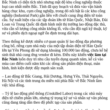
Bắc Ninh có diện tích nhỏ nhưng mật độ khu công nghiệp thuộc
loại cao nhất miền Bắc. Tỉnh đã quy hoạch và đưa vào vận hành
hàng chục khu, cụm công nghiệp, trong đó nổi bật là các khu công
nghiệp (Industrial Park) gắn liền với chuỗi cung ứng điện tử toàn
cầu. Sự xuất hiện của các tập đoàn lớn từ Hàn Quốc, Nhật Bản, Đài
Loan và Trung Quốc đã định hình một thị trường lao động đặc thù,
vừa cần số lượng công nhân khổng lồ, vừa cần đội ngũ kỹ thuật, kỹ
sư và phiên dịch ngoại ngữ ổn định trong dài hạn.
Theo thống kê được nhiều cơ quan quản lý lao động địa phương
công bố, riêng cụm nhà máy của một tập đoàn điện tử Hàn Quốc
lớn tại Yên Phong đã sử dụng khoảng 100.000 lao động, chưa kể hệ
sinh thái nhà cung ứng vendor đi kèm. Điều này khiến
việc làm tại
Bắc Ninh
luôn duy trì nhu cầu tuyển dụng quanh năm, kể cả vào
mùa cao điểm cuối năm khi các dòng sản phẩm điện thoại, màn
hình, linh kiện được đẩy mạnh sản xuất.
– Lao động từ Bắc Giang, Hải Dương, Hưng Yên, Thái Nguyên,
Hà Nội và các tỉnh trung du miền núi phía Bắc về Bắc Ninh làm
việc khá đông.
– Tỷ lệ lao động phổ thông (Unskilled Labor) trong các nhà máy
điện tử chiếm phần lớn, nhưng tỷ trọng kỹ sư và nhân sự văn phòng
cũng đang tăng dần theo độ phức tạp của sản phẩm.