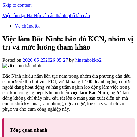
Skip to content
Việc làm tại Hà Nội và các thành phố lân cận
Về chúng tôi
Việc làm Bắc Ninh: bản đồ KCN, nhóm vị
trí và mức lương tham khảo
Posted on
2026-05-25
2026-05-27
by
hinatabokko2
Bắc Ninh nhiều năm liên tục nằm trong nhóm địa phương dẫn đầu
cả nước về thu hút vốn FDI, với khoảng 1.500 doanh nghiệp nước
ngoài đang hoạt động và hàng trăm nghìn lao động làm việc trong
các khu công nghiệp. Khi tìm hiểu
việc làm Bắc Ninh
, người lao
động không chỉ thấy nhu cầu rất lớn ở mảng sản xuất điện tử, mà
còn ở khối kỹ thuật, văn phòng, ngoại ngữ, logistics và dịch vụ
phục vụ cho cụm công nghiệp này.
Tổng quan nhanh