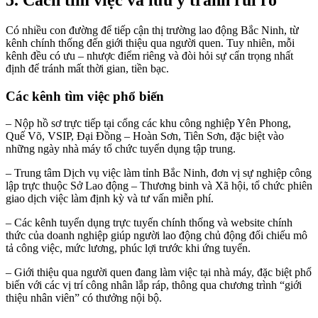
5. Cách tìm việc và lưu ý tránh rủi ro
Có nhiều con đường để tiếp cận thị trường lao động Bắc Ninh, từ
kênh chính thống đến giới thiệu qua người quen. Tuy nhiên, mỗi
kênh đều có ưu – nhược điểm riêng và đòi hỏi sự cẩn trọng nhất
định để tránh mất thời gian, tiền bạc.
Các kênh tìm việc phổ biến
– Nộp hồ sơ trực tiếp tại cổng các khu công nghiệp Yên Phong,
Quế Võ, VSIP, Đại Đồng – Hoàn Sơn, Tiên Sơn, đặc biệt vào
những ngày nhà máy tổ chức tuyển dụng tập trung.
– Trung tâm Dịch vụ việc làm tỉnh Bắc Ninh, đơn vị sự nghiệp công
lập trực thuộc Sở Lao động – Thương binh và Xã hội, tổ chức phiên
giao dịch việc làm định kỳ và tư vấn miễn phí.
– Các kênh tuyển dụng trực tuyến chính thống và website chính
thức của doanh nghiệp giúp người lao động chủ động đối chiếu mô
tả công việc, mức lương, phúc lợi trước khi ứng tuyển.
– Giới thiệu qua người quen đang làm việc tại nhà máy, đặc biệt phổ
biến với các vị trí công nhân lắp ráp, thông qua chương trình “giới
thiệu nhân viên” có thưởng nội bộ.