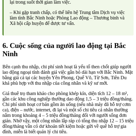
lại trong suốt thời gian làm việc.
– Khi gặp tranh chấp, có thể liên hệ Trung tâm Dịch vụ việc
làm tỉnh Bắc Ninh hoặc Phòng Lao động – Thương binh và
Xã hội cấp huyện để được tư vấn.
6. Cuộc sống của người lao động tại Bắc
Ninh
Bên cạnh thu nhập, chi phí sinh hoạt là yếu tố then chốt giúp người
lao động ngoại tỉnh đánh giá việc gắn bó dài hạn với Bắc Ninh. Mặt
bằng giá cả tại các huyện Yên Phong, Quế Võ, Từ Sơn, Tiên Du
khá phù hợp với thu nhập của công nhân và kỹ sư mới.
Giá thuê trọ tham khảo cho phòng khép kín, diện tích 12 – 18 m²,
gần các khu công nghiệp thường dao động 1,5 – 3 triệu đồng/tháng.
Chi phí sinh hoạt cơ bản gồm ăn uống (nếu nhà máy đã hỗ trợ cơm
ca), điện – nước, internet, đi lại và một số chi tiêu cá nhân thường
nằm trong khoảng 4 – 5 triệu đồng/tháng đối với người sống đơn
giản. Nhờ vậy, một công nhân lắp ráp có tổng thu nhập 12 – 15 triệu
đồng/tháng vẫn có dư khoản tiết kiệm hoặc gửi về quê hỗ trợ gia
đình, miễn là biết quản lý chi tiêu.