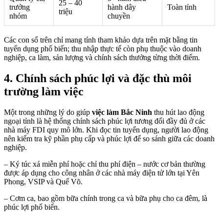
25 – 40
trưởng
hành dây
Toàn tỉnh
triệu
nhóm
chuyền
Các con số trên chỉ mang tính tham khảo dựa trên mặt bằng tin
tuyển dụng phổ biến; thu nhập thực tế còn phụ thuộc vào doanh
nghiệp, ca làm, sản lượng và chính sách thưởng từng thời điểm.
4. Chính sách phúc lợi và đặc thù môi
trường làm việc
Một trong những lý do giúp
việc làm Bắc Ninh
thu hút lao động
ngoại tỉnh là hệ thống chính sách phúc lợi tương đối đầy đủ ở các
nhà máy FDI quy mô lớn. Khi đọc tin tuyển dụng, người lao động
nên kiểm tra kỹ phần phụ cấp và phúc lợi để so sánh giữa các doanh
nghiệp.
– Ký túc xá miễn phí hoặc chỉ thu phí điện – nước cơ bản thường
được áp dụng cho công nhân ở các nhà máy điện tử lớn tại Yên
Phong, VSIP và Quế Võ.
– Cơm ca, bao gồm bữa chính trong ca và bữa phụ cho ca đêm, là
phúc lợi phổ biến.