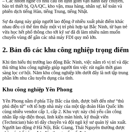
– Các nhóm nghề có nhu cầu ổn định gồm vận hành dây chuyền,
bảo trì thiết bị, QA/QC, kho vận, mua hàng, nhân sự, kế toán và
phiên dịch tiếng Hàn, tiếng Trung, tiếng Nhật.
Sự đa dạng này giúp người lao động ở nhiều xuất phát điểm khác
nhau đều có thể tìm thấy một vị trí phù hợp tại Bắc Ninh, từ bạn trẻ
vừa học hết phổ thông cho tới kỹ sư đã đi làm nhiều năm muốn
chuyển vùng để gần các nhà máy FDI quy mô lớn.
2. Bản đồ các khu công nghiệp trọng điểm
Khi tìm hiểu thị trường lao động Bắc Ninh, việc nắm rõ vị trí và đặc
thù từng khu công nghiệp giúp người tìm việc rút ngắn thời gian
sàng lọc cơ hội. Năm khu công nghiệp lớn dưới đây là nơi tập trung
phần lớn nhu cầu tuyển dụng của tỉnh.
Khu công nghiệp Yên Phong
Yên Phong nằm ở phía Tây Bắc của tỉnh, được biết đến như “thủ
phủ điện tử” với tổ hợp nhà máy của một tập đoàn Hàn Quốc lớn
cùng nhiều vendor cấp 1, cấp 2. Khu vực này chủ yếu cần công
nhân lắp ráp điện thoại, linh kiện màn hình, kỹ thuật viên
(Technician) bảo trì dây chuyền và đội ngũ kỹ sư quản lý sản xuất.
Người lao động ở Hà Nội, Bắc Giang, Thái Nguyên thường được