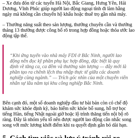
– Xe đưa đón từ các tuyến Hà Nội, Bắc Giang, Hưng Yên, Hải
Dương, Vĩnh Phúc giúp người lao động ngoại tỉnh đi làm hằng
ngày mà không cần chuyển hộ khẩu hoặc thuê trọ gần nhà máy.
– Thưởng năng suất theo sản lượng, thưởng chuyên cần và thưởng
tháng 13 thường được công bố rõ trong hợp đồng hoặc thỏa ước lao
động tập thể.
“Khi ứng tuyển vào nhà máy FDI ở Bắc Ninh, người lao
động nên đọc kỹ phần phụ lục hợp đồng, đặc biệt là quy
định về tăng ca, ca đêm và thưởng sản lượng — đây mới là
phần tạo ra chênh lệch thu nhập thực tế giữa các doanh
nghiệp cùng ngành.” — Trích góc nhìn của một chuyên viên
nhân sự lâu năm tại khu công nghiệp Bắc Ninh.
Bên cạnh đó, một số doanh nghiệp đầu tư bài bản còn có chế độ
khám sức khỏe định kỳ, bảo hiểm sức khỏe bổ sung, hỗ trợ học
tiếng Hàn, tiếng Nhật ngoài giờ hoặc lộ trình thăng tiến nội bộ rõ
ràng. Đây là nhóm yếu tố nên được người lao động cân nhắc song
song với mức lương khởi điểm khi ra quyết định gắn bó dài hạn.