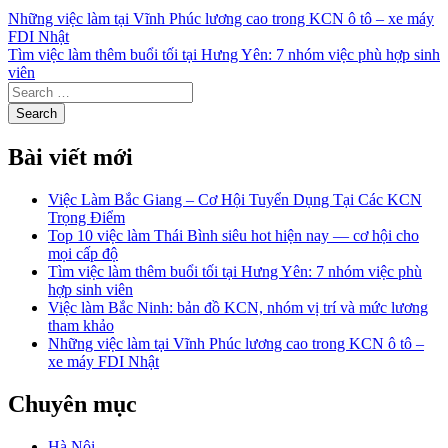
Những việc làm tại Vĩnh Phúc lương cao trong KCN ô tô – xe máy
FDI Nhật
Tìm việc làm thêm buổi tối tại Hưng Yên: 7 nhóm việc phù hợp sinh
viên
Bài viết mới
Việc Làm Bắc Giang – Cơ Hội Tuyển Dụng Tại Các KCN
Trọng Điểm
Top 10 việc làm Thái Bình siêu hot hiện nay — cơ hội cho
mọi cấp độ
Tìm việc làm thêm buổi tối tại Hưng Yên: 7 nhóm việc phù
hợp sinh viên
Việc làm Bắc Ninh: bản đồ KCN, nhóm vị trí và mức lương
tham khảo
Những việc làm tại Vĩnh Phúc lương cao trong KCN ô tô –
xe máy FDI Nhật
Chuyên mục
Hà Nội