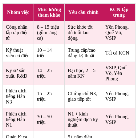
Mức lương
KCN tập
Nhóm việc
Yêu cầu chính
tham khảo
trung
Công nhân
8 – 15 triệu
Sức khỏe tốt,
Yên Phong,
lắp ráp điện
(gồm tăng
đủ tuổi lao
Quế Võ,
tử
ca)
động
VSIP
Kỹ thuật
10 – 14
Trung cấp/cao
Tất cả KCN
viên cơ điện
triệu
đẳng kỹ thuật
VSIP, Quế
Kỹ sư sản
14 – 25
Đại học, 2 – 5
Võ, Yên
xuất, R&D
triệu
năm KN
Phong
Phiên dịch
15 – 25
Chứng chỉ N3,
Yên Phong,
tiếng Hàn
triệu
giao tiếp tốt
VSIP
N3
Phiên dịch
N1 + kinh
30 – 50
Yên Phong,
tiếng Hàn
nghiệm dịch kỹ
triệu
VSIP
N1
thuật
Quản lý ca,
5+ năm điều